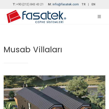
T:
+90 (212) 843 43 21
M:
info@fasatek.com
|
TR
EN
Musab Villaları